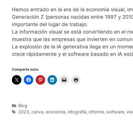
Hemos entrado en la era de la economía visual, i
Generación Z (personas nacidas entre 1997 y 2010
importante del lugar de trabajo.
La información visual se está convirtiendo en el 
muestra que las empresas que invierten en comuni
La explosión de la IA generativa llega en un mom
crece rápidamente y el software basado en IA está
Comparte esto:
Categorías
Blog
Etiquetas
2023
,
canva
,
economía
,
infografía
,
informe
,
software
,
vis