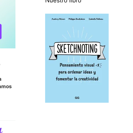
Nuestro libro
e
a
tamos