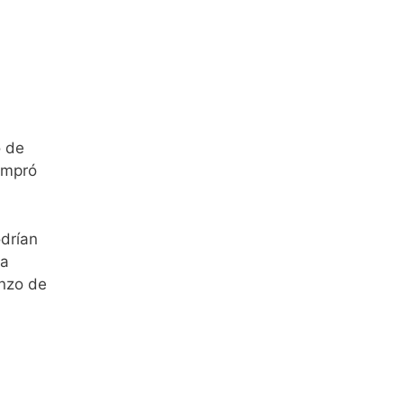
o de
ompró
odrían
la
enzo de