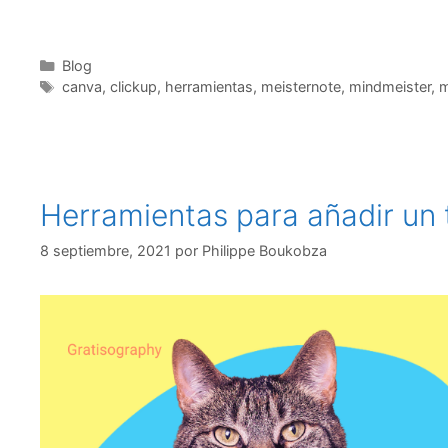
Categorías
Blog
Etiquetas
canva
,
clickup
,
herramientas
,
meisternote
,
mindmeister
,
m
Herramientas para añadir un t
8 septiembre, 2021
por
Philippe Boukobza