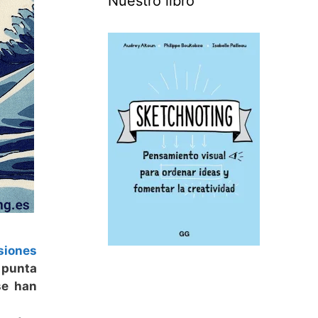
Nuestro libro
siones
 punta
se han