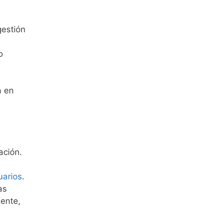
gestión
o
a en
ación.
uarios
.
as
mente,