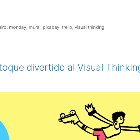
iro
,
monday
,
mural
,
pixabay
,
trello
,
visual thinking
oque divertido al Visual Thinkin