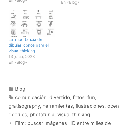
En «Blog»
termino de creatividad y
En «Blog»
de impacto visual, se
llama
NovaMind.NovaMind es
disponible para Mac y
Windows. Su gran
calidad gráfica hace de
La importancia de
este programa la mejor
dibujar iconos para el
herramienta…
visual thinking
13 junio, 2023
En «Blog»
Categorías
Blog
Etiquetas
comunicación
,
divertido
,
fotos
,
fun
,
gratisography
,
herramientas
,
ilustraciones
,
open
doodles
,
photofunia
,
visual thinking
Flim: buscar imágenes HD entre milles de