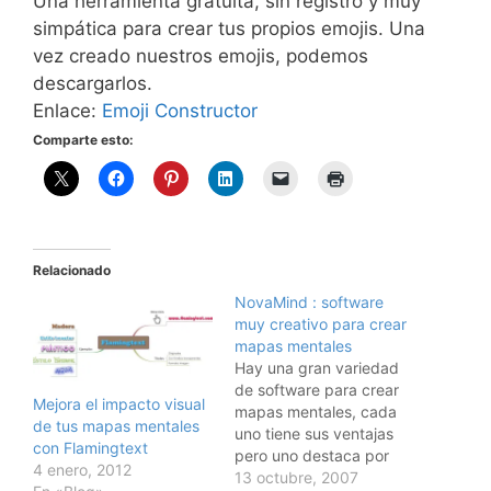
Una herramienta gratuita, sin registro y muy
simpática para crear tus propios emojis. Una
vez creado nuestros emojis, podemos
descargarlos.
Enlace:
Emoji Constructor
Comparte esto:
Relacionado
NovaMind : software
muy creativo para crear
mapas mentales
Hay una gran variedad
de software para crear
Mejora el impacto visual
mapas mentales, cada
de tus mapas mentales
uno tiene sus ventajas
con Flamingtext
pero uno destaca por
4 enero, 2012
ofrecer lo mejor en
13 octubre, 2007