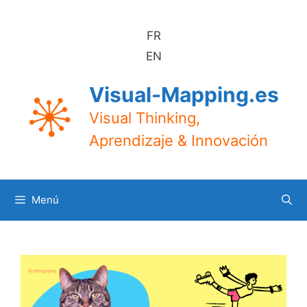
Saltar
al
FR
contenido
EN
Visual-Mapping.es
Visual Thinking,
Aprendizaje & Innovación
Menú