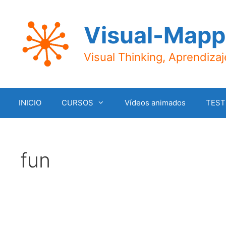
Saltar
al
Visual-Mapp
contenido
Visual Thinking, Aprendiza
INICIO
CURSOS
Vídeos animados
TEST
fun