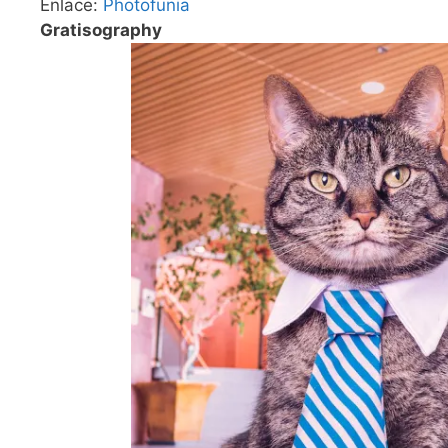
Enlace:
Photofunia
Gratisography