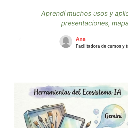
hacer infografías,
Fué una ses
ipografías…
par
creatividad. Madrid