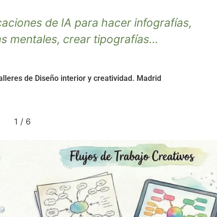
ión MUY MUY PRÁCTICA con mucha inform
a ir mejorando en este mundo del Visual T
Pep
Consultor en innovación estratégica. Barcelona.
2
/
6