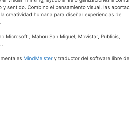
 el Visual Thinking, ayudo a las organizaciones a comun
o y sentido. Combino el pensamiento visual, las aportac
l y la creatividad humana para diseñar experiencias de
.
 Microsoft , Mahou San Miguel, Movistar, Publicis,
 …
s mentales
MindMeister
y traductor del software libre de