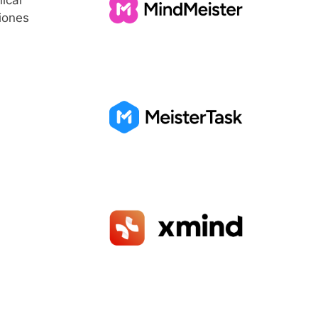
icar
iones