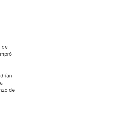
o de
ompró
odrían
la
enzo de