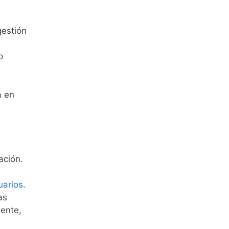
gestión
o
a en
ación.
uarios
.
as
mente,