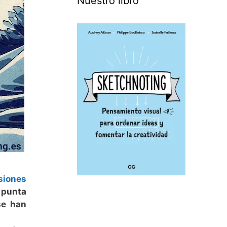
Nuestro libro
siones
 punta
se han