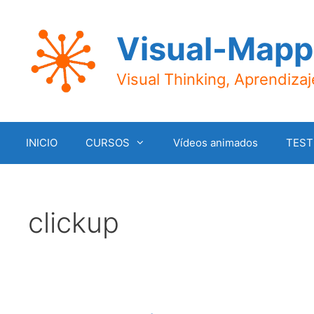
Saltar
al
Visual-Mapp
contenido
Visual Thinking, Aprendiza
INICIO
CURSOS
Vídeos animados
TEST
clickup