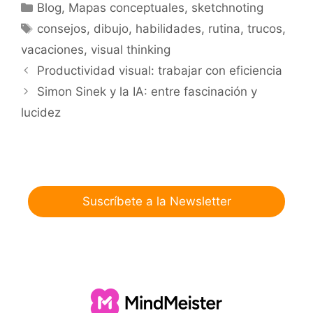
Categorías
Blog
,
Mapas conceptuales
,
sketchnoting
Etiquetas
consejos
,
dibujo
,
habilidades
,
rutina
,
trucos
,
vacaciones
,
visual thinking
Productividad visual: trabajar con eficiencia
Simon Sinek y la IA: entre fascinación y
lucidez
Suscríbete a la Newsletter