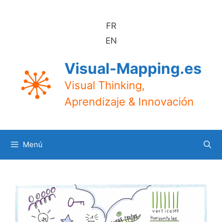
Saltar
al
FR
contenido
EN
Visual-Mapping.es
Visual Thinking,
Aprendizaje & Innovación
Menú