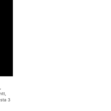
,
tt,
asta 3