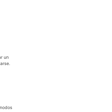
ar un
arse.
 nodos