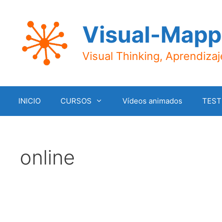
Saltar
al
Visual-Mapp
contenido
Visual Thinking, Aprendiza
INICIO
CURSOS
Vídeos animados
TEST
online