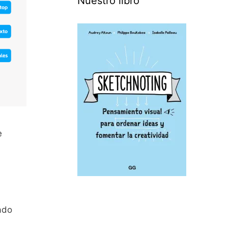
Nuestro libro
e
cado