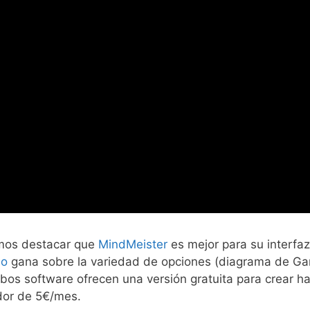
emos destacar que
MindMeister
es mejor para su interfaz
mo
gana sobre la variedad de opciones (diagrama de Gan
mbos software ofrecen una versión gratuita para crear h
dor de 5€/mes.