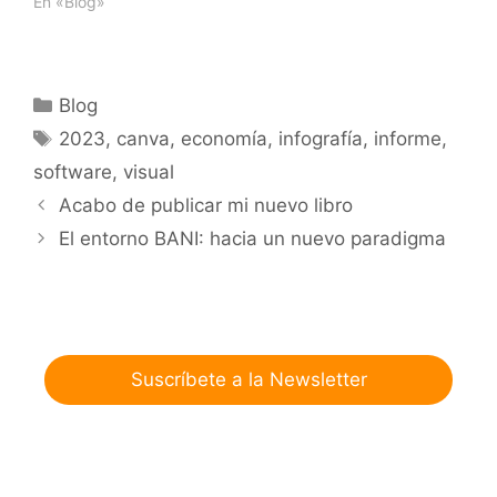
En «Blog»
Categorías
Blog
Etiquetas
2023
,
canva
,
economía
,
infografía
,
informe
,
software
,
visual
Acabo de publicar mi nuevo libro
El entorno BANI: hacia un nuevo paradigma
Suscríbete a la Newsletter