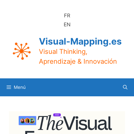
Saltar
al
FR
contenido
EN
Visual-Mapping.es
Visual Thinking,
Aprendizaje & Innovación
Menú