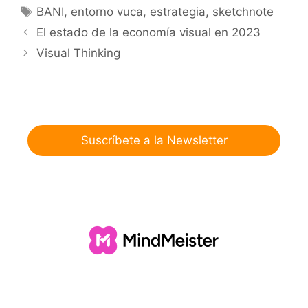
Etiquetas
BANI
,
entorno vuca
,
estrategia
,
sketchnote
El estado de la economía visual en 2023
Visual Thinking
Suscríbete a la Newsletter