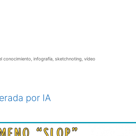
el conocimiento
,
infografía
,
sketchnoting
,
vídeo
nerada por IA