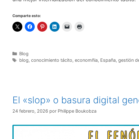
Comparte esto:
Categorías
Blog
Etiquetas
blog
,
conocimiento tácito
,
economñia
,
España
,
gestión d
El «slop» o basura digital ge
24 febrero, 2026
por
Philippe Boukobza