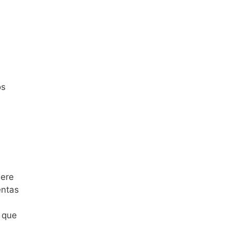
os
iere
entas
y que