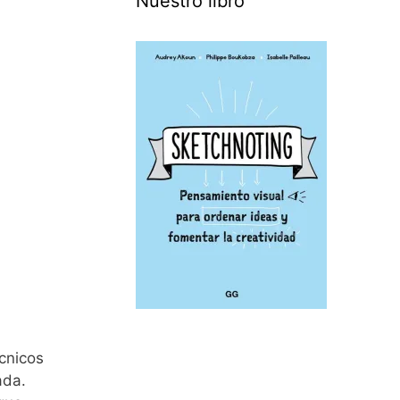
Nuestro libro
écnicos
ada.