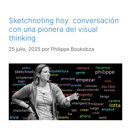
Sketchnoting hoy: conversación
con una pionera del visual
thinking
25 julio, 2025
por
Philippe Boukobza