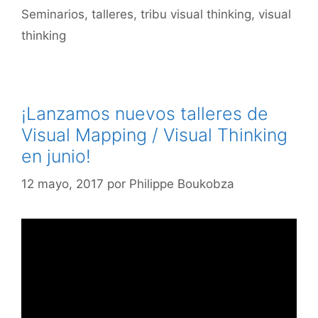
Seminarios
,
talleres
,
tribu visual thinking
,
visual
thinking
¡Lanzamos nuevos talleres de
Visual Mapping / Visual Thinking
en junio!
12 mayo, 2017
por
Philippe Boukobza