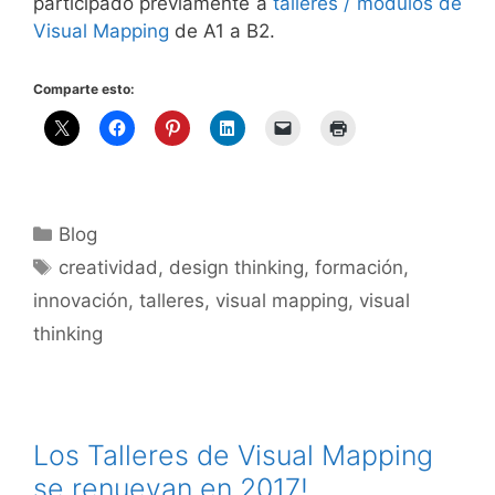
participado previamente a
talleres / módulos de
Visual Mapping
de A1 a B2.
Comparte esto:
Categorías
Blog
Etiquetas
creatividad
,
design thinking
,
formación
,
innovación
,
talleres
,
visual mapping
,
visual
thinking
Los Talleres de Visual Mapping
se renuevan en 2017!