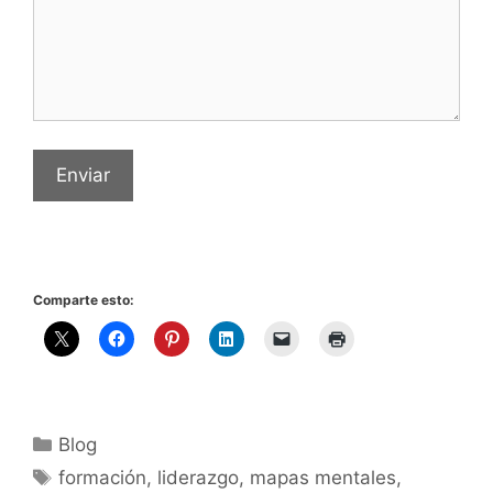
Enviar
Comparte esto:
Categorías
Blog
Etiquetas
formación
,
liderazgo
,
mapas mentales
,