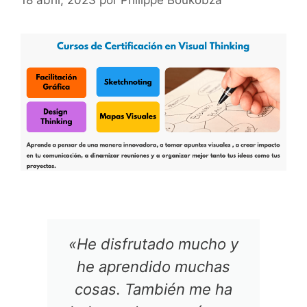
18 abril, 2023
por
Philippe Boukobza
«✏Una formación muy
práctica que he aplicado
desde el primer día! ✏Me