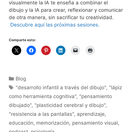
visualmente la IA te enseña a combinar el
dibujo y la IA para crear, reflexionar y comunicar
de otra manera, sin sacrificar tu creatividad.
Descubre aquí las próximas sesiones.
Comparte esto:
Categorías
Blog
Etiquetas
"desarrollo infantil a través del dibujo"
,
"lápiz
como herramienta cognitiva"
,
"pensamiento
dibujado"
,
"plasticidad cerebral y dibujo"
,
"resistencia a las pantallas"
,
aprendizaje
,
educación
,
memorización
,
pensamiento visual
,
podcast
,
psicología