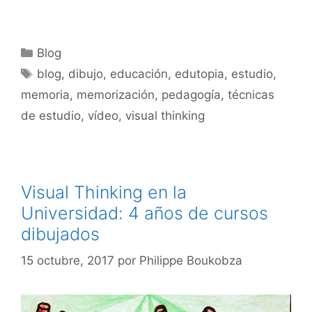
Categorías
Blog
Etiquetas
blog
,
dibujo
,
educación
,
edutopia
,
estudio
,
memoria
,
memorización
,
pedagogía
,
técnicas
de estudio
,
vídeo
,
visual thinking
Visual Thinking en la
Universidad: 4 años de cursos
dibujados
15 octubre, 2017
por
Philippe Boukobza