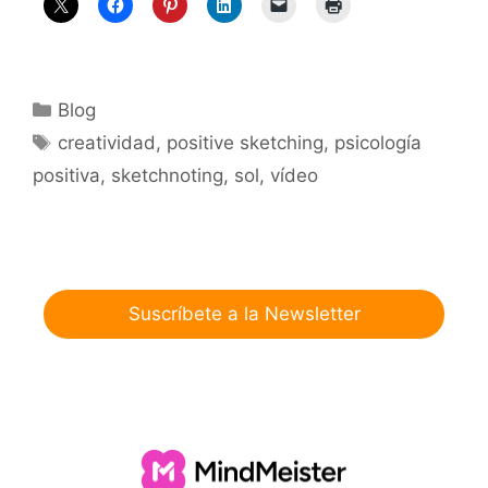
Categorías
Blog
Etiquetas
creatividad
,
positive sketching
,
psicología
positiva
,
sketchnoting
,
sol
,
vídeo
Suscríbete a la Newsletter