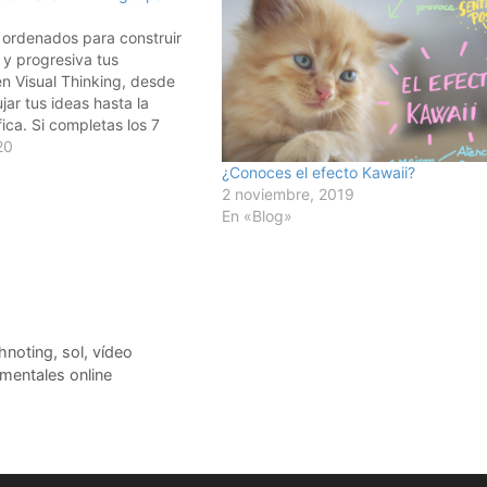
 ordenados para construir
 y progresiva tus
n Visual Thinking, desde
jar tus ideas hasta la
fica. Si completas los 7
rás tu Certificación de
20
Visual Thinking. Ya hemos
¿Conoces el efecto Kawaii?
 de 230 Facilitadores en
2 noviembre, 2019
.
En «Blog»
hnoting
,
sol
,
vídeo
mentales online