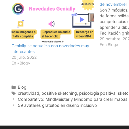
de noviembre!
Son 7 módulos,
de forma sólida
competencias e
aprender a dibu
Facilitación grá
módulos, recibi
29 octubre, 20
Facilitador en 
En «Blog»
Genially se actualiza con novedades muy
certificado más
interesantes
Visual Thinking
20 julio, 2022
En «Blog»
Categorías
Blog
Etiquetas
creatividad
,
positive sketching
,
psicología positiva
,
sketc
Comparativo: MindMeister y Mindomo para crear mapas 
59 avatares gratuitos en diseño inclusivo