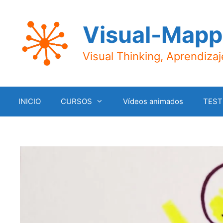
Saltar
al
Visual-Mapp
contenido
Visual Thinking, Aprendiza
INICIO
CURSOS
Vídeos animados
TEST