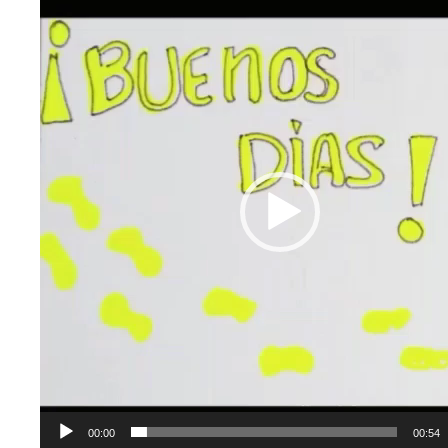
de
vídeo
00:00
00:54