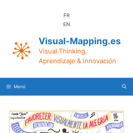
Saltar
al
FR
contenido
EN
Visual-Mapping.es
Visual Thinking,
Aprendizaje & Innovación
Menú