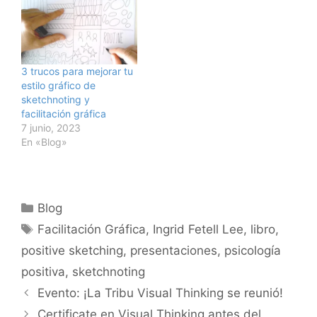
3 trucos para mejorar tu
estilo gráfico de
sketchnoting y
facilitación gráfica
7 junio, 2023
En «Blog»
Categorías
Blog
Etiquetas
Facilitación Gráfica
,
Ingrid Fetell Lee
,
libro
,
positive sketching
,
presentaciones
,
psicología
positiva
,
sketchnoting
Evento: ¡La Tribu Visual Thinking se reunió!
Certificate en Visual Thinking antes del