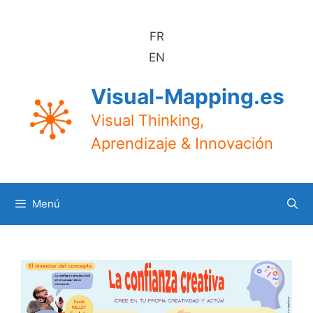
Saltar
al
FR
contenido
EN
Visual-Mapping.es
Visual Thinking,
Aprendizaje & Innovación
Menú