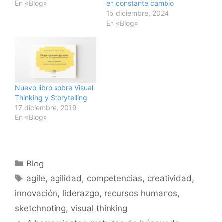
En «Blog»
en constante cambio
15 diciembre, 2024
En «Blog»
Nuevo libro sobre Visual
Thinking y Storytelling
17 diciembre, 2019
En «Blog»
Categorías
Blog
Etiquetas
agile
,
agilidad
,
competencias
,
creatividad
,
innovación
,
liderazgo
,
recursos humanos
,
sketchnoting
,
visual thinking