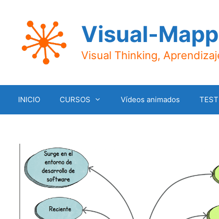
Saltar
al
Visual-Mapp
contenido
Visual Thinking, Aprendiza
INICIO
CURSOS
Vídeos animados
TEST