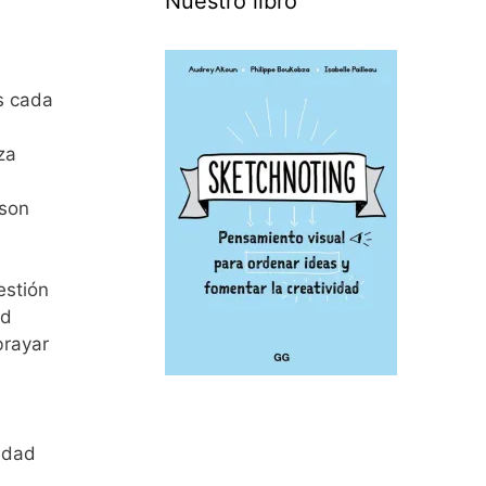
Nuestro libro
s cada
,
za
 son
estión
ad
brayar
idad