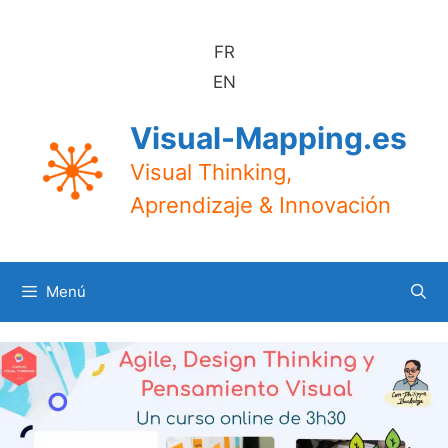
Saltar
al
FR
contenido
EN
Visual-Mapping.es
Visual Thinking,
Aprendizaje & Innovación
Menú