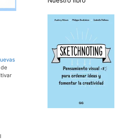
Nuestro libro
uevas
 de
tivar
l