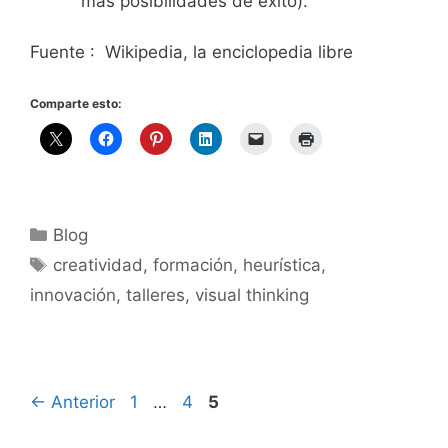
más posibilidades de éxito).
Fuente : Wikipedia, la enciclopedia libre
Comparte esto:
Categorías
Blog
Etiquetas
creatividad
,
formación
,
heurística
,
innovación
,
talleres
,
visual thinking
Página
Página
Página
←
Anterior
1
…
4
5