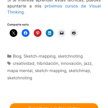
apuntarte a mis
próximos cursos de Visual
Thinking
.
Comparte esto:
Categorías
Blog
,
Sketch-mapping
,
sketchnoting
Etiquetas
creatividad
,
hibridación
,
innovación
,
jazz
,
mapa mental
,
sketch-mapping
,
sketchmap
,
sketchnoting