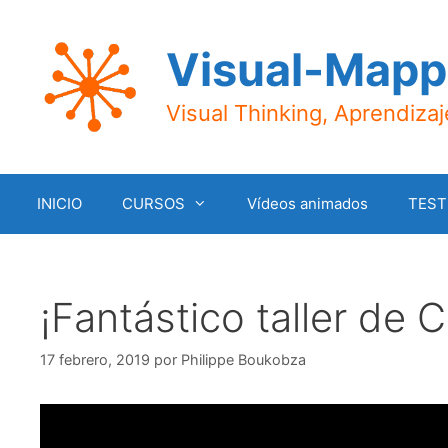
Saltar
al
Visual-Mapp
contenido
Visual Thinking, Aprendiza
INICIO
CURSOS
Vídeos animados
TEST
¡Fantástico taller de C
17 febrero, 2019
por
Philippe Boukobza