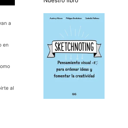
Nuestro libro
van a
o en
 como
irte al