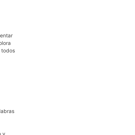
sentar
plora
 todos
labras
o y