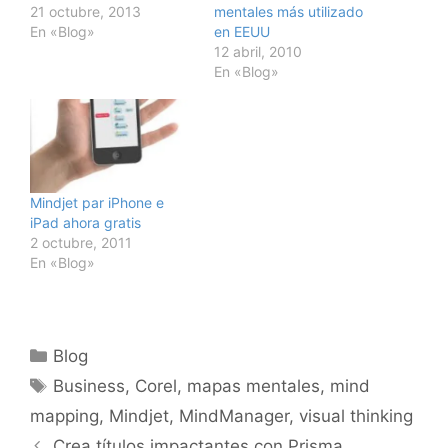
21 octubre, 2013
mentales más utilizado
En «Blog»
en EEUU
12 abril, 2010
En «Blog»
Mindjet par iPhone e
iPad ahora gratis
2 octubre, 2011
En «Blog»
Categorías
Blog
Etiquetas
Business
,
Corel
,
mapas mentales
,
mind
mapping
,
Mindjet
,
MindManager
,
visual thinking
Crea títulos impactantes con Prisma