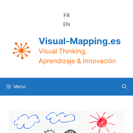
Saltar
al
FR
contenido
EN
Visual-Mapping.es
Visual Thinking,
Aprendizaje & Innovación
Menú