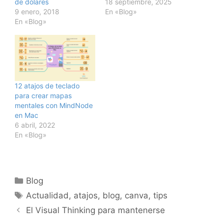
de dólares
18 septiembre, 2025
9 enero, 2018
En «Blog»
En «Blog»
12 atajos de teclado
para crear mapas
mentales con MindNode
en Mac
6 abril, 2022
En «Blog»
Categorías
Blog
Etiquetas
Actualidad
,
atajos
,
blog
,
canva
,
tips
El Visual Thinking para mantenerse