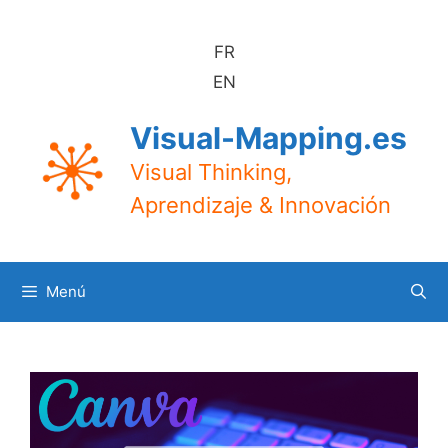
Saltar
al
FR
contenido
EN
Visual-Mapping.es
Visual Thinking,
Aprendizaje & Innovación
Menú