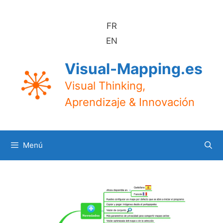
Saltar
al
FR
contenido
EN
Visual-Mapping.es
Visual Thinking,
Aprendizaje & Innovación
Menú