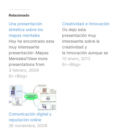
Relacionado
Una presentación
Creatividad e Innovación
síntetica sobre los
Os dejo esta
mapas mentales
presentación muy
Hoy he encontrado esta
interesante sobre la
muy interesante
creatividad y
presentación :Mapas
la Innovación aunque se
Mentales1View more
titula únicamente
10 enero, 2012
presentations from
"Creatividad". Me gustan
En «Blog»
fernandorb. (tags:
3 febrero, 2009
los argumentos y las
mapas mentales)
En «Blog»
imágenes, impactantes y
diversas. La creatividad
y la Innovación son clave
en un mundo
muy cambiante dónde
hace falta reinventar
nuevos productos,
Comunicación digital y
servicios en ciclos cada
reputación online
vez más
26 noviembre, 2009
rápidos.Creatividad View