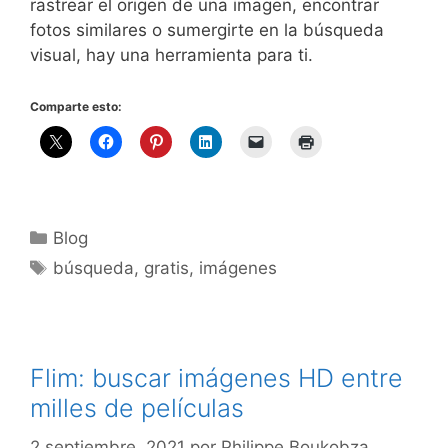
rastrear el origen de una imagen, encontrar
fotos similares o sumergirte en la búsqueda
visual, hay una herramienta para ti.
Comparte esto:
Categorías
Blog
Etiquetas
búsqueda
,
gratis
,
imágenes
Flim: buscar imágenes HD entre
milles de películas
2 septiembre, 2021
por
Philippe Boukobza