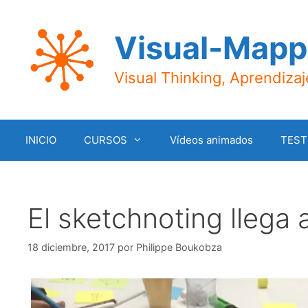
Saltar
al
Visual-Mapp
contenido
Visual Thinking, Aprendiza
INICIO
CURSOS
Vídeos animados
TEST
El sketchnoting llega
18 diciembre, 2017
por
Philippe Boukobza