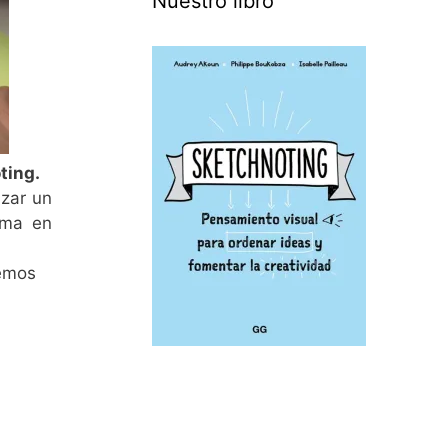
Nuestro libro
oting.
izar un
lma en
demos