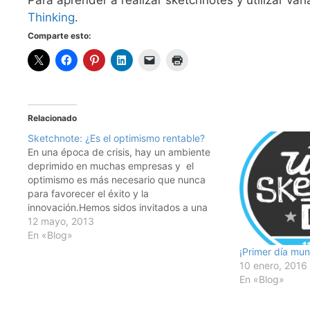
Para aprender a realizar sketchnotes y utilizar var
Thinking
.
Comparte esto:
Relacionado
Sketchnote: ¿Es el optimismo rentable?
En una época de crisis, hay un ambiente
deprimido en muchas empresas y el
optimismo es más necesario que nunca
para favorecer el éxito y la
innovación.Hemos sidos invitados a una
jornada abierta titulada "Back to Optimism"
12 mayo, 2013
organizada en Madrid por la escuela de
En «Blog»
negocio ESCP Europe. Hemos podido
¡Primer día mun
descubrir…
10 enero, 2016
En «Blog»