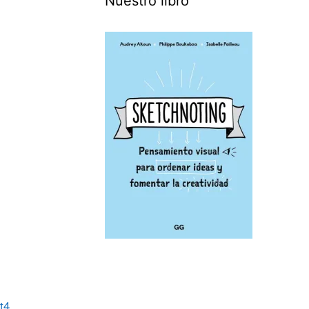
Nuestro libro
t4
,