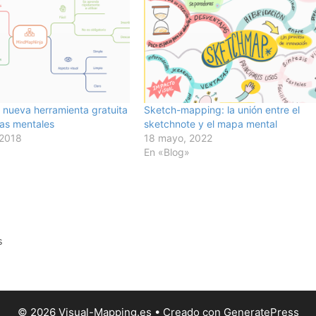
 nueva herramienta gratuita
Sketch-mapping: la unión entre el
as mentales
sketchnote y el mapa mental
 2018
18 mayo, 2022
En «Blog»
s
© 2026 Visual-Mapping.es
• Creado con
GeneratePress