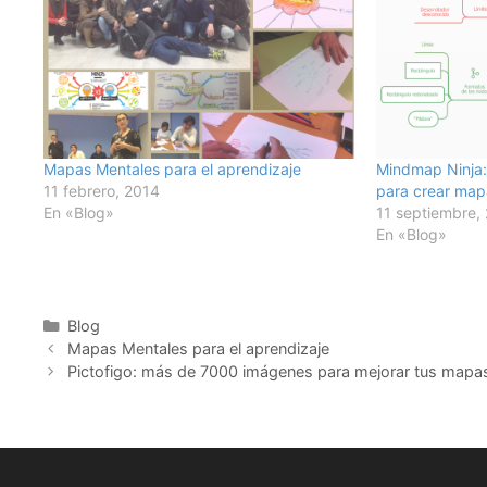
Mapas Mentales para el aprendizaje
Mindmap Ninja:
11 febrero, 2014
para crear map
En «Blog»
11 septiembre,
En «Blog»
Categorías
Blog
Mapas Mentales para el aprendizaje
Pictofigo: más de 7000 imágenes para mejorar tus mapa