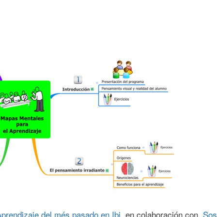
prendizaje del més pasado en Ibi
, en colaboración con
Sos