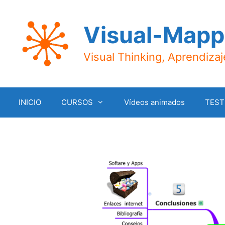
Saltar
al
Visual-Mapp
contenido
Visual Thinking, Aprendiza
INICIO
CURSOS
Vídeos animados
TEST