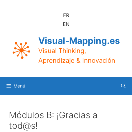
Saltar
al
FR
contenido
EN
Visual-Mapping.es
Visual Thinking,
Aprendizaje & Innovación
Menú
Módulos B: ¡Gracias a
tod@s!