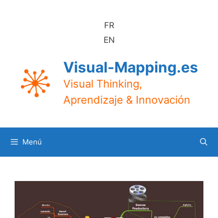
Saltar
al
FR
contenido
EN
Visual-Mapping.es
Visual Thinking,
Aprendizaje & Innovación
Menú