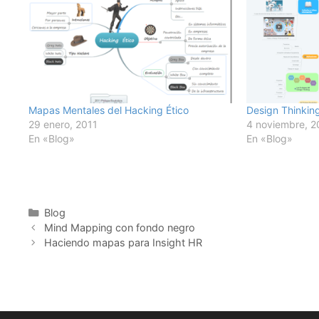
Mapas Mentales del Hacking Ético
Design Thinkin
29 enero, 2011
4 noviembre, 2
En «Blog»
En «Blog»
Categorías
Blog
Mind Mapping con fondo negro
Haciendo mapas para Insight HR