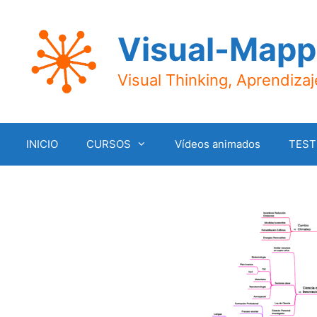
Saltar
al
Visual-Mapp
contenido
Visual Thinking, Aprendiza
INICIO
CURSOS
Vídeos animados
TEST