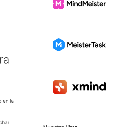
ra
 en la
nchar