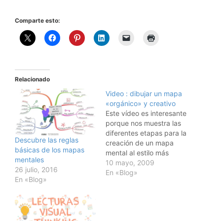
Comparte esto:
Relacionado
Video : dibujar un mapa
«orgánico» y creativo
Este vídeo es interesante
porque nos muestra las
diferentes etapas para la
Descubre las reglas
creación de un mapa
básicas de los mapas
mental al estilo más
mentales
creativo y orgánico, de
10 mayo, 2009
26 julio, 2016
una manera simple y
En «Blog»
En «Blog»
clara. Síntetiza las
principales reglas de la
técnica manual.