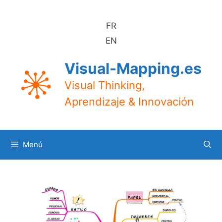
Saltar
al
FR
contenido
EN
Visual-Mapping.es
Visual Thinking,
Aprendizaje & Innovación
Menú