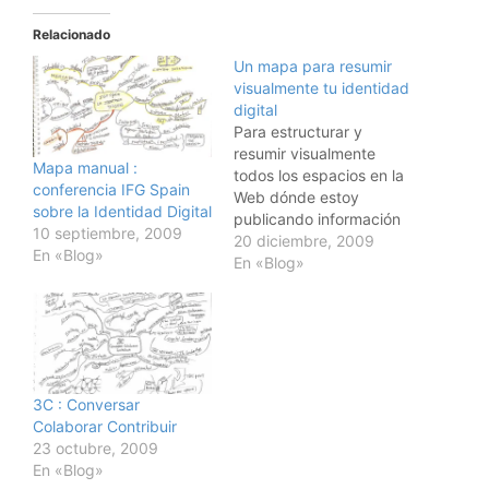
Relacionado
Un mapa para resumir
visualmente tu identidad
digital
Para estructurar y
resumir visualmente
Mapa manual :
todos los espacios en la
conferencia IFG Spain
Web dónde estoy
sobre la Identidad Digital
publicando información
10 septiembre, 2009
he creado un mapa
20 diciembre, 2009
En «Blog»
usando el programa de
En «Blog»
mapas mentales
Novamind Pro . Luego
he insertado código html
para permitir pinchar los
enlaces en las zonas
correspondientes del
3C : Conversar
mapa. Este mapa está
Colaborar Contribuir
también publicado en…
23 octubre, 2009
En «Blog»