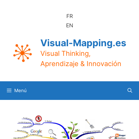
Saltar
al
FR
contenido
EN
Visual-Mapping.es
Visual Thinking,
Aprendizaje & Innovación
Menú