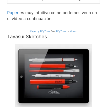
Paper
es muy intuitivo como podemos verlo en
el vídeo a continuación.
Paper by FiftyThree
from
FiftyThree
on
Vimeo
.
Tayasui Sketches