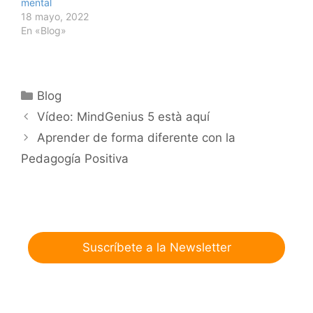
mental
18 mayo, 2022
En «Blog»
Categorías
Blog
Vídeo: MindGenius 5 està aquí
Aprender de forma diferente con la
Pedagogía Positiva
Suscríbete a la Newsletter