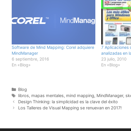
Software de Mind Mapping: Corel adquiere
7 Aplicaciones
MindManager
analizadas en 
6 septiembre, 2016
23 julio, 2010
En «Blog»
En «Blog»
Categorías
Blog
Etiquetas
libros
,
mapas mentales
,
mind mapping
,
MindManager
,
sk
Design Thinking: la simplicidad es la clave del éxito
Los Talleres de Visual Mapping se renuevan en 2017!