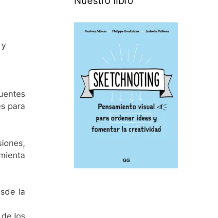
Nuestro libro
 y
fuentes
es para
iones,
mienta
esde la
 de los