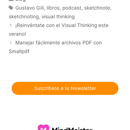
Etiquetas
Gustavo Gili
,
libros
,
podcast
,
sketchnote
,
sketchnoting
,
visual thinking
¡Reinvéntate con el Visual Thinking este
verano!
Manejar fácilmente archivos PDF con
Smallpdf
Suscríbete a la Newsletter