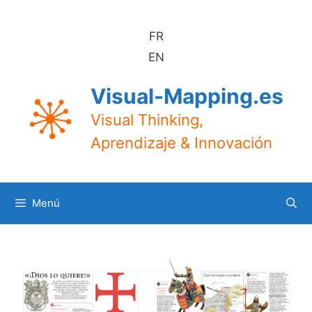
Saltar
al
FR
contenido
EN
Visual-Mapping.es
Visual Thinking,
Aprendizaje & Innovación
Menú