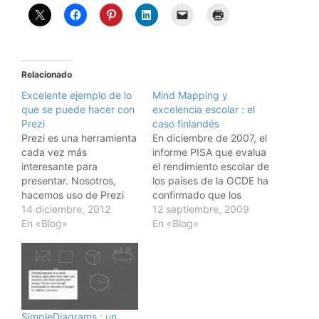
Relacionado
Excelente ejemplo de lo
Mind Mapping y
que se puede hacer con
excelencia escolar : el
Prezi
caso finlandés
Prezi es una herramienta
En diciembre de 2007, el
cada vez más
informe PISA que evalua
interesante para
el rendimiento escolar de
presentar. Nosotros,
los países de la OCDE ha
hacemos uso de Prezi
confirmado que los
para presentar por
14 diciembre, 2012
alumnos finlandeses
12 septiembre, 2009
ejemplo el programa de
En «Blog»
ocupan el primer puesto
En «Blog»
un taller, como se puede
y tienen el mejor nivel
ver aquí Navegando en
escolar del mundo. Una
la Web, he encontrado
de las particularidades
un excelente ejemplo de
del sistema educativo
lo que se puede hacer
finlandés es que ha
utilizando Prezi. Esta
adoptado el Mind…
SimpleDiagrams : un