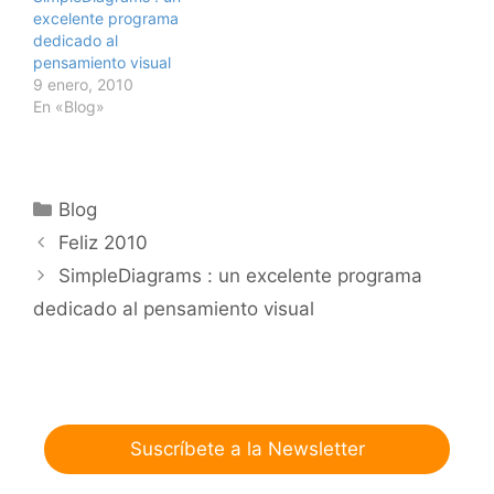
presentación trata de
excelente programa
los…
dedicado al
pensamiento visual
9 enero, 2010
En «Blog»
Categorías
Blog
Feliz 2010
SimpleDiagrams : un excelente programa
dedicado al pensamiento visual
Suscríbete a la Newsletter