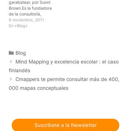
garabatear, por Sunni
Brown.Es la fundadora
de la consultoría,
BrightSpot ID,
9 noviembre, 2011
especializada en el
En «Blog»
pensamiento visual y
diseño de información, y
es co-autora de
GameStorming: A
Categorías
Blog
Playbook for Rule-
breakers, Innovators and
Mind Mapping y excelencia escolar : el caso
Changemakers. Sunni
finlandés
lidera la "Revolución
Doodle" - un creciente
Cmappers te permite consultar más de 400,
esfuerzo por
000 mapas conceptuales
desacreditar el mito…
Suscríbete a la Newsletter