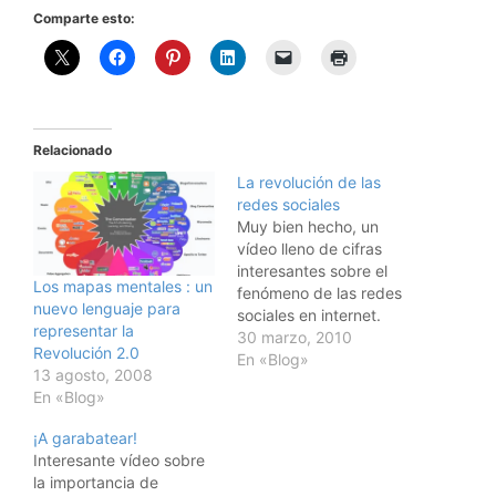
Comparte esto:
Relacionado
La revolución de las
redes sociales
Muy bien hecho, un
vídeo lleno de cifras
interesantes sobre el
Los mapas mentales : un
fenómeno de las redes
nuevo lenguaje para
sociales en internet.
representar la
Fruto del trabajo de la la
30 marzo, 2010
Revolución 2.0
creativa agencia de
En «Blog»
13 agosto, 2008
publicidad digital 101.
En «Blog»
¡A garabatear!
Interesante vídeo sobre
la importancia de