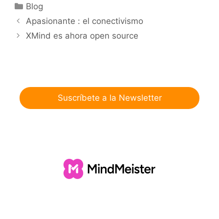
Categorías
Blog
Apasionante : el conectivismo
XMind es ahora open source
Suscríbete a la Newsletter