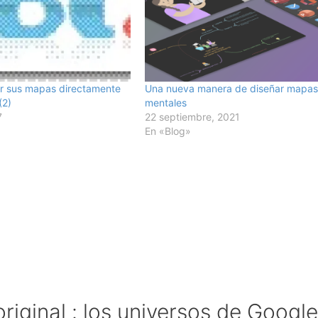
r sus mapas directamente
Una nueva manera de diseñar mapa
(2)
mentales
7
22 septiembre, 2021
En «Blog»
iginal : los universos de Google