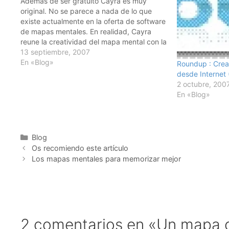
Además de ser gratuito Cayra es muy
original. No se parece a nada de lo que
existe actualmente en la oferta de software
de mapas mentales. En realidad, Cayra
reune la creatividad del mapa mental con la
estructura nodal multidireccional del mapa
13 septiembre, 2007
conceptual. Los mapas, que cambian
En «Blog»
Roundup : Crea
según los nodos…
desde Internet 
2 octubre, 200
En «Blog»
Categorías
Blog
Os recomiendo este artículo
Los mapas mentales para memorizar mejor
2 comentarios en «Un mapa or