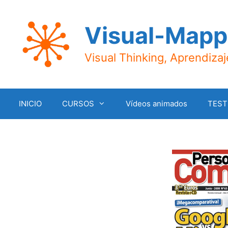
Saltar
al
Visual-Mapp
contenido
Visual Thinking, Aprendiza
INICIO
CURSOS
Vídeos animados
TEST