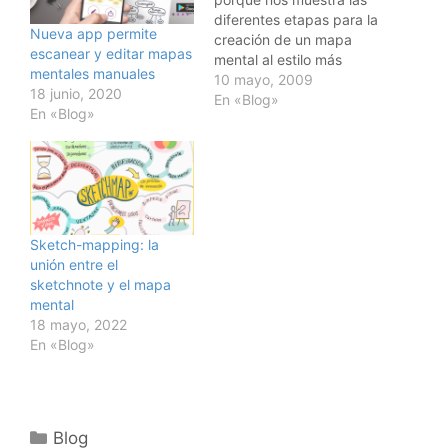
diferentes etapas para la
Nueva app permite
creación de un mapa
escanear y editar mapas
mental al estilo más
mentales manuales
creativo y orgánico, de
10 mayo, 2009
18 junio, 2020
una manera simple y
En «Blog»
En «Blog»
clara. Síntetiza las
principales reglas de la
técnica manual.
Sketch-mapping: la
unión entre el
sketchnote y el mapa
mental
18 mayo, 2022
En «Blog»
Categorías
Blog