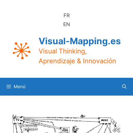
Saltar
al
FR
contenido
EN
Visual-Mapping.es
Visual Thinking,
Aprendizaje & Innovación
Menú